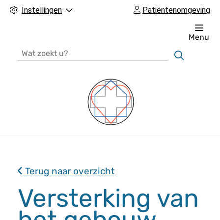
Instellingen
Patiëntenomgeving
Menu
Zoeken
H
o
o
Terug naar overzicht
f
d
Versterking van
m
het gebouw
e