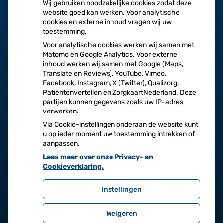
Wij gebruiken noodzakelijke cookies zodat deze
website goed kan werken. Voor analytische
cookies en externe inhoud vragen wij uw
toestemming.
Voor analytische cookies werken wij samen met
Herhaalrecepten
Vragen
Matomo en Google Analytics. Voor externe
aanvragen
stellen
inhoud werken wij samen met Google (Maps,
Translate en Reviews), YouTube, Vimeo,
Facebook, Instagram, X (Twitter), Qualizorg,
Patiëntenvertellen en ZorgkaartNederland. Deze
partijen kunnen gegevens zoals uw IP-adres
verwerken.
Afspraken
Dossier
Via Cookie-instellingen onderaan de website kunt
maken
bekijken
u op ieder moment uw toestemming intrekken of
aanpassen.
Lees meer over onze Privacy- en
Cookieverklaring.
Instellingen
Uw Zorg Online
|
Beheer
Weigeren