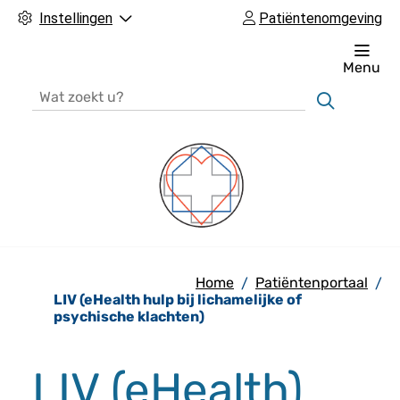
Instellingen
Patiëntenomgeving
Menu
Zoeken
H
o
Home
Patiëntenportaal
o
LIV (eHealth hulp bij lichamelijke of
f
psychische klachten)
d
m
LIV (eHealth)
e