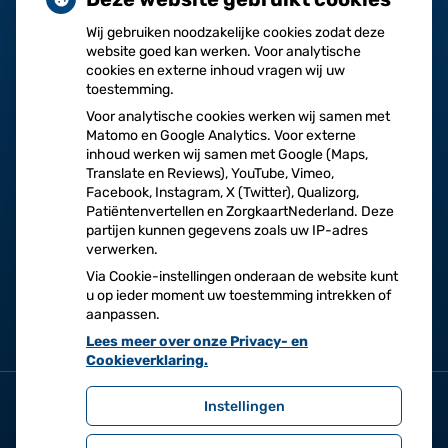
Wij gebruiken noodzakelijke cookies zodat deze
website goed kan werken. Voor analytische
cookies en externe inhoud vragen wij uw
toestemming.
Voor analytische cookies werken wij samen met
Herhaalrecepten
Vragen
Matomo en Google Analytics. Voor externe
aanvragen
stellen
inhoud werken wij samen met Google (Maps,
Translate en Reviews), YouTube, Vimeo,
Facebook, Instagram, X (Twitter), Qualizorg,
Patiëntenvertellen en ZorgkaartNederland. Deze
partijen kunnen gegevens zoals uw IP-adres
verwerken.
Afspraken
Dossier
Via Cookie-instellingen onderaan de website kunt
maken
bekijken
u op ieder moment uw toestemming intrekken of
aanpassen.
Lees meer over onze Privacy- en
Cookieverklaring.
Instellingen
Uw Zorg Online
|
Beheer