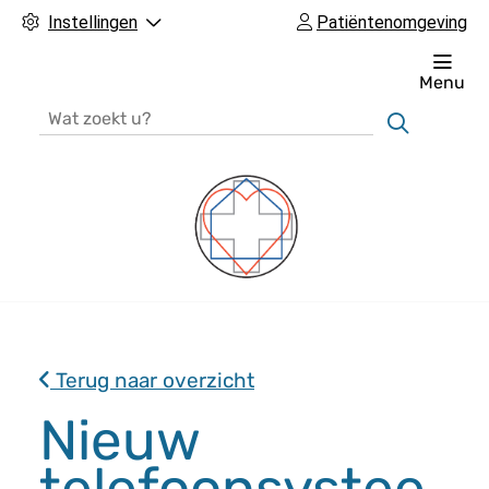
Instellingen
Patiëntenomgeving
Menu
Zoeken
H
o
o
Terug naar overzicht
f
d
Nieuw
m
telefoonsystee
e