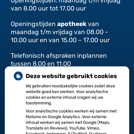
Openingstijden: maandag t/m vrijdag
van 8.00 uur tot 17.00 uur
Openingstijden
apotheek
van
maandag t/m vrijdag van 08.00 -
10.00 uur en van 15.00 – 17.00 uur
Telefonisch afspraken inplannen
tussen 8.00 en 11.00
Deze website gebruikt cookies
Wij gebruiken noodzakelijke cookies zodat deze
website goed kan werken. Voor analytische
cookies en externe inhoud vragen wij uw
toestemming.
Voor analytische cookies werken wij samen met
Herhaalrecepten
Vragen
Matomo en Google Analytics. Voor externe
aanvragen
stellen
inhoud werken wij samen met Google (Maps,
Translate en Reviews), YouTube, Vimeo,
Facebook, Instagram, X (Twitter), Qualizorg,