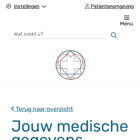
Instellingen
Patiëntenomgeving
Menu
Zoeken
H
o
o
Terug naar overzicht
f
d
Jouw medische
m
gegevens
e